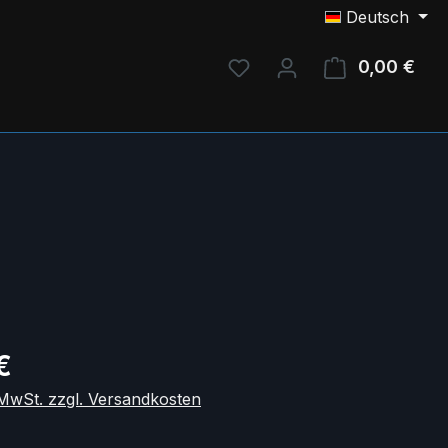
Deutsch
Du hast 0 Produkte auf 
0,00 €
Ware
eis:
€
. MwSt. zzgl. Versandkosten