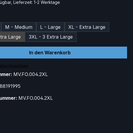
ügbar, Lieferzeit: 1-2 Werktage
ählen
M - Medium
L - Large
XL - Extra Large
tra Large
3XL - 3 Extra Large
In den Warenkorb
ttel hinzufügen
mmer:
MV.FO.004.2XL
88191995
nummer:
MV.FO.004.2XL