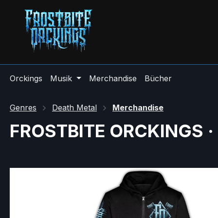
Orckings
Musik
Merchandise
Bücher
Genres
Death Metal
Merchandise
FROSTBITE ORCKINGS · S