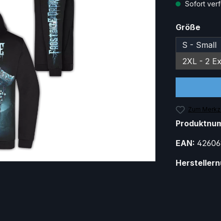
Sofort verf
ausw
Größe
S - Small
2XL - 2 Ex
Zum Merkze
Produktnu
EAN:
42606
Hersteller