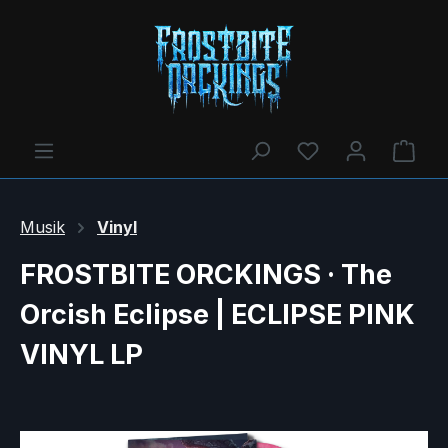
Du hast 0 Produ
Ware
Musik
Vinyl
FROSTBITE ORCKINGS · The
Orcish Eclipse | ECLIPSE PINK
VINYL LP