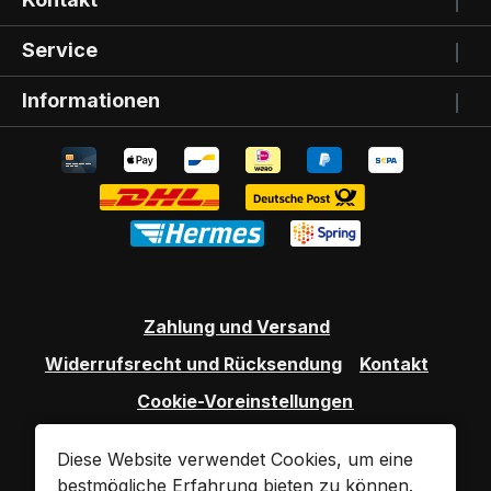
Service
Informationen
Zahlung und Versand
Widerrufsrecht und Rücksendung
Kontakt
Cookie-Voreinstellungen
Diese Website verwendet Cookies, um eine
bestmögliche Erfahrung bieten zu können.
Alle Preise inkl. gesetzl. Mehrwertsteuer zzgl.